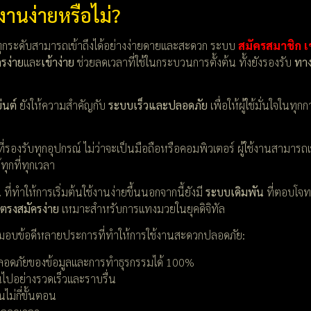
งานง่ายหรือไม่?
นทุกระดับสามารถเข้าถึงได้อย่างง่ายดายและสะดวก ระบบ
สมัครสมาชิก เข
ครง่าย
และ
เข้าง่าย
ช่วยลดเวลาที่ใช้ในกระบวนการตั้งต้น ทั้งยังรองรับ
ทาง
่นต์
ยังให้ความสำคัญกับ
ระบบเร็วและปลอดภัย
เพื่อให้ผู้ใช้มั่นใจใ
องรับทุกอุปกรณ์ ไม่ว่าจะเป็นมือถือหรือคอมพิวเตอร์ ผู้ใช้งานสามารถเ
ทุกที่ทุกเวลา
ที่ทำให้การเริ่มต้นใช้งานง่ายขึ้นนอกจากนี้ยังมี
ระบบเดิมพัน
ที่ตอบโจทย
บตรงสมัครง่าย
เหมาะสำหรับการแทงมวยในยุคดิจิทัล
มอบข้อดีหลายประการที่ทำให้การใช้งานสะดวกปลอดภัย:
มปลอดภัยของข้อมูลและการทำธุรกรรมได้ 100%
็นไปอย่างรวดเร็วและราบรื่น
นไม่กี่ขั้นตอน