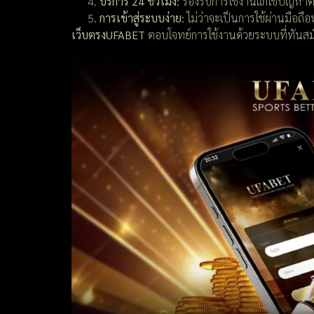
บริการ 24 ชั่วโมง
: รองรับการใช้งานแก้ไขปัญหา
การเข้าสู่ระบบง่าย
: ไม่ว่าจะเป็นการใช้ผ่านมือถ
เว็บตรงUFABET
ตอบโจทย์การใช้งานด้วยระบบที่ทันสมัยแ