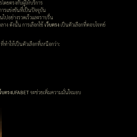
โดยตรงกับผู้ให้บริการ
รแข่งขันที่เป็นปัจจุบัน
็นไปอย่างรวดเร็วและราบรื่น
กลาง ดังนั้น การเลือกใช้
เว็บตรง
เป็นตัวเลือกที่ตอบโจทย์
่ทำให้เป็นตัวเลือกที่เหนือกว่า:
ว็บตรงUFABET
จะช่วยเพิ่มความมั่นใจมอบ