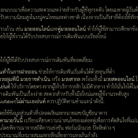
่ออกแบบมาเพื่อความสะดวกและง่ายสำหรับผู้ใช้ทุกระดับ โดยเฉพาะผู้เริ่ม
้รับความนิยมสูงในหมู่คนไทยและต่างชาติ เนื่องจากเป็นกีฬาที่ต้องใช้ท
่ครบถ้วน เช่น
มวยออนไลน์
และ
คู่มวยออนไลน์
ทำให้ผู้ใช้สามารถศึกษาข้อม
วยให้ผู้ใช้งานได้รับประสบการณ์การเดิมพันแบบเรียลไทม์
ให้ผู้ใช้ได้รับประสบการณ์การเดิมพันที่ยอดเยี่ยม:
ขั้นต่ำในการฝากถอน
ช่วยให้การเดิมพันเริ่มต้นได้ด้วยทุนที่ต่ำ
วยลุมพินี
มวยราชดำเนิน
หรือ
มวยสากล
พร้อมทั้งมี
มวยสดออนไลน์
ใ
ย่นต์
ให้บริการโดยตรงจากผู้ให้บริการหลัก ไม่มีตัวกลาง ทำให้มั่นใจได
วางเดิมพันเป็นเรื่องง่าย สะดวกสำหรับทั้งมือใหม่และผู้ใช้งานระดับสูง
น
ufabetไม่ผ่านเอเย่นต์
ควรปฏิบัติตามคำแนะนำดังนี้:
ดยใช้ข้อมูลส่วนตัวที่ปลอดภัยและหมายเลขบัญชีธนาคาร
คามวยวันนี้
เปรียบเทียบความน่าสนใจของแต่ละคู่เพื่อการตัดสินใจที่แม่
ันโดยพิจารณาจากสถิติการแข่งขัน ฟอร์มนักมวย ปัจจัยต่าง ๆ
งบประมาณที่เหมาะสมและหลีกเลี่ยงการแทงเกินกำลัง