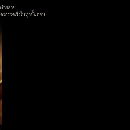
งง่ายดาย
สะดวกรวดเร็วในทุกขั้นตอน