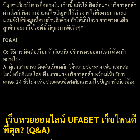
ปัญหาเกี่ยวกับการซื้อหวยใน
เว็บนี้
แล้วได้
ติดต่อฝ่ายบริการลูกค้า
ผ่านไลน์ ทีมงานช่วยแก้ไขปัญหาได้เร็วมาก ไม่ต้องรอนานเลย!
แถมยังให้ข้อมูลที่ครบถ้วนอีกด้วย ทำให้มั่นใจว่า
การช่วยเหลือ
ลูกค้า
ของ
เว็บไซต์นี้
มีคุณภาพดีจริงๆ”
[Q&A]
Q:
วิธีการ
ติดต่อเว็บแท้
เกี่ยวกับ
บริการหวยออนไลน์
ต้องทำ
อย่างไร?
A:
ผู้เล่นสามารถ
ติดต่อเว็บหลัก
ได้หลายช่องทาง เช่น แชทสด
ไลน์ หรืออีเมล โดย
ทีมงานฝ่ายบริการลูกค้า
พร้อมให้บริการ
ตลอด 24 ชั่วโมง เพื่อช่วยตอบข้อสงสัยและแก้ไขปัญหาที่เกี่ยวข้อง
เว็บหวยออนไลน์ UFABET เว็บไหนดี
ที่สุด? (Q&A)