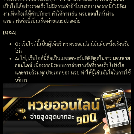
เป็นไปได้อย่างรวดเร็ว ไม่มีความล่าช้าในระบบ นอกจากนี้ยังมีทีม
งานที่พร้อมให้คำปรึกษา ทำให้การเล่น
หวยออนไลน์
ผ่าน
แพลตฟอร์มนี้เป็นเรื่องง่ายและปลอดภัย
[Q&A]
Q:
เว็บไซต์นี้เป็นผู้ให้บริการหวยออนไลน์อันดับหนึ่งจริงหรือ
ไม่?
A:
ใช่, เว็บไซต์นี้ถือเป็นแพลตฟอร์มที่ดีที่สุดในการ
เล่นหวย
ออนไลน์
เนื่องจากมีระบบการจ่ายรางวัลที่รวดเร็ว โปร่งใส
และครบถ้วนทุกประเภทของ
หวย
ทำให้ผู้เล่นมั่นใจในการใช้
บริการ