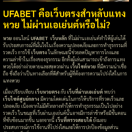
UFABET คือเว็บตรงสำหลับแทง
หวย ไม่ผ่านเอเย่นต์หรือไม่?
หวย
ออนไลน์
UFABET
เว็บหลัก
ที่ไม่ผ่านเอเย่นต์ทำให้ผู้เล่นได้
รับประสบการณ์ที่มั่นใจในเรื่องความปลอดภัยและการทำธุรกรรมที่
รวดเร็ว การใช้
เว็บตรง
ในลักษณะนี้ช่วยลดปัญหาการโกงและ
ความล่าช้าในเรื่องของธุรกรรม อีกทั้งผู้เล่นสามารถเข้าถึงการแทง
หวยได้อย่างง่ายดายและสะดวกผ่าน
เว็บไซต์หวย
ที่มีความน่าเชื่อ
ถือ ซึ่งถือว่าเป็นทางเลือกที่ดีสำหรับผู้ที่ต้องการความโปร่งใสในการ
แทงหวย
เมื่อเปรียบเทียบ
เว็บหวยตรง
กับ
เว็บที่ผ่านเอเย่นต์
พบว่า
เว็บไซต์ศูนย์กลาง
มีความโดดเด่นในการให้บริการที่รวดเร็วและ
ปลอดภัย เนื่องจากไม่มีตัวกลางทำให้การทำธุรกรรมเป็นไปอย่าง
รวดเร็ว ในขณะที่เว็บผ่านเอเย่นต์นั้นอาจมีการล่าช้าหรือมีขั้นตอน
ที่ซับซ้อนมากขึ้น นอกจากนี้
เว็บที่ตรวจสอบได้
ยังมอบ
ประสบการณ์การใช้งานที่โปร่งใสและให้การปกป้องข้อมูลส่วน