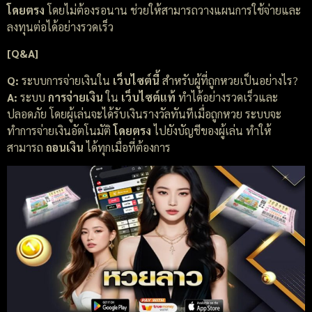
โดยตรง
โดยไม่ต้องรอนาน ช่วยให้สามารถวางแผนการใช้จ่ายและ
ลงทุนต่อได้อย่างรวดเร็ว
[Q&A]
Q:
ระบบการจ่ายเงินใน
เว็บไซต์นี้
สำหรับผู้ที่ถูกหวยเป็นอย่างไร?
A:
ระบบ
การจ่ายเงิน
ใน
เว็บไซต์แท้
ทำได้อย่างรวดเร็วและ
ปลอดภัย โดยผู้เล่นจะได้รับเงินรางวัลทันทีเมื่อถูกหวย ระบบจะ
ทำการจ่ายเงินอัตโนมัติ
โดยตรง
ไปยังบัญชีของผู้เล่น ทำให้
สามารถ
ถอนเงิน
ได้ทุกเมื่อที่ต้องการ