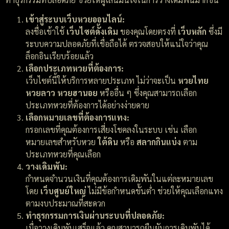
เข้าสู่ระบบเว็บหวยออนไลน์:
ลงชื่อเข้าใช้
เว็บไซต์ดั้งเดิม
ของคุณโดยตรงที่
เว็บหลัก
ซึ่งมี
ระบบความปลอดภัยที่เชื่อถือได้ ตรวจสอบให้แน่ใจว่าคุณ
ล็อกอินเรียบร้อยแล้ว
เลือกประเภทหวยที่ต้องการ:
เว็บไซต์นี้ให้บริการหลายประเภท ไม่ว่าจะเป็น
หวยไทย
หวยลาว หวยฮานอย
หรืออื่น ๆ ซึ่งคุณสามารถเลือก
ประเภทหวยที่ต้องการได้อย่างง่ายดาย
เลือกหมายเลขที่ต้องการแทง:
กรอกเลขที่คุณต้องการเสี่ยงโชคลงในระบบ เช่น เลือก
หมายเลขสำหรับหวย
ใต้ดิน
หรือ
สลากกินแบ่ง
ตาม
ประเภทหวยที่คุณเลือก
วางเดิมพัน:
กำหนดจำนวนเงินที่คุณต้องการเดิมพันในแต่ละหมายเลข
โดย
เว็บศูนย์ใหญ่
ไม่มีข้อกำหนดขั้นต่ำ ช่วยให้คุณเลือกแทง
ตามงบประมาณที่สะดวก
ทำธุรกรรมการเงินผ่านระบบที่ปลอดภัย:
เมื่อวางเดิมพันเสร็จแล้ว คุณสามารถยืนยันการเดิมพันได้