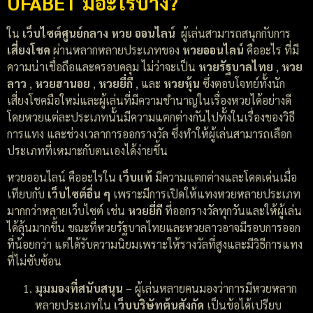
UFABET มีอะไรบ้าง?
ใน
เว็บไซต์ศูนย์กลาง หวย ออนไลน์
ผู้เล่นสามารถสนุกกับการ
เสี่ยงโชค
ผ่านหลากหลายประเภทของ
หวยออนไลน์
คืออะไร ที่มี
ความน่าเชื่อถือและครอบคลุม ไม่ว่าจะเป็น
หวยรัฐบาลไทย
,
หวย
ลาว
,
หวยฮานอย
,
หวยยี่กี
, และ
หวยหุ้น
ซึ่งตอบโจทย์ทั้งนัก
เสี่ยงโชคมือใหม่และผู้เล่นที่มีความชำนาญในเรื่องหวยได้อย่างดี
โดยหวยแต่ละประเภทนั้นมีความแตกต่างกันไปทั้งในเรื่องของวิธี
การแทง และช่วงเวลาการออกรางวัล ซึ่งทำให้ผู้เล่นสามารถเลือก
ประเภทที่เหมาะกับตนเองได้ง่ายขึ้น
หวยออนไลน์ คืออะไรใน
เว็บแท้
มีความแตกต่างและโดดเด่นเมื่อ
เทียบกับ
เว็บไซต์อื่น ๆ
เพราะมีการเปิดให้แทงหวยหลายประเภท
มากกว่าหลายเว็บไซต์ เช่น
หวยยี่กี
ที่ออกรางวัลทุกวันและให้ผู้เล่น
ได้ลุ้นมากขึ้น ขณะที่หวยรัฐบาลไทยและหวยลาวอาจมีรอบการออก
ที่น้อยกว่า แต่ได้รับความนิยมเพราะให้รางวัลที่สูงและมีวิธีการแทง
ที่ไม่ซับซ้อน
มุมมองที่สนับสนุน
– ผู้เล่นหลายคนมองว่าการมีหวยหลาก
หลายประเภทใน
เว็บบริษัทต้นสังกัด
เป็นข้อได้เปรียบ