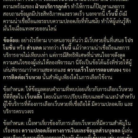
ความพร้อมของ
ฝ่ายบริการลูกค้า
ทำให้การแก้ปัญหาและการ
สอบถามข้อมูลมีประสิทธิภาพและรวดเร็ว นอกจากนี้
เว็บนี้
ยังมี
ความน่าเชื่อถือและระบบความปลอดภัยที่ทันสมัย ทำให้ผู้เล่นรู้สึก
มั่นใจเมื่อแทงหวยออนไลน์
ข้อด้อย:
อย่างไรก็ตาม บางคนอาจเห็นว่า มีเว็บหวยอื่นที่เสนอ
โปร
โมชั่น
หรือ
ส่วนลด
มากกว่า
เว็บนี้
แม้ว่าความน่าเชื่อถือและการ
บริการอาจไม่เทียบเท่า แต่การมีสิทธิพิเศษที่น่าสนใจอาจดึงดูด
ความสนใจของผู้เล่นให้ลองพิจารณา นี่จึงเป็นข้อโต้แย้งที่ช่วยให้ผู้
เล่นพิจารณาว่าความสะดวกและ
ความเร็วในการตอบสนอง
ของ
การติดต่อเว็บหวย
นั้นสำคัญเพียงใดในการเลือกใช้งาน
ข้อกำหนด: ให้ข้อมูลตอบคำถามที่พบบ่อยเกี่ยวกับการเลือกเว็บหวย
ที่ดีที่สุดใน
เว็บหลัก
โดยเน้นการเปรียบเทียบและคำแนะนำสำหรับ
ผู้ใช้บริการที่ต้องการเลือกเว็บหวยที่เชื่อถือได้ มีความปลอดภัย และ
บริการครบวงจร
ข้อกำหนด: เนื้อหาเกี่ยวข้องกับการเลือกเว็บหวยที่มีความสำคัญใน
เรื่องของ
ความปลอดภัยทางการเงินและข้อมูลส่วนบุคคล
ผู้เล่น
ควรเลือกเว็บหวยที่มีมาตรการป้องกันข้อมูลที่เข้มงวด เช่น การเข้า