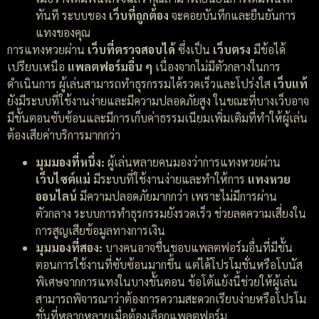
ทันที ระบบของ
เว็บที่ถูกต้อง
จะคอยบันทึกและยืนยันการ
แทงของคุณ
การแทงหวยผ่าน
เว็บที่ตรวจสอบได้
ซึ่งเป็น
เว็บตรง
มีข้อได้
เปรียบเหนือ
แพลตฟอร์มอื่น ๆ
เนื่องจากไม่มีตัวกลางในการ
ดำเนินการ ผู้เล่นสามารถทำธุรกรรมได้รวดเร็วและโปร่งใส
เว็บแท้
ยังมีระบบที่ใช้งานง่ายและมีความปลอดภัยสูง ในขณะที่บางเว็บอาจ
มีขั้นตอนซับซ้อนและมีการเก็บค่าธรรมเนียมเพิ่มเติมที่ทำให้ผู้เล่น
ต้องเสียค่าบริการมากกว่า
มุมมองที่หนึ่ง:
ผู้เล่นหลายคนมองว่าการแทงหวยผ่าน
เว็บไซต์แม่
มีระบบที่ใช้งานง่ายและทำให้การ
แทงหวย
ออนไลน์
มีความปลอดภัยมากกว่า เพราะไม่มีการผ่าน
ตัวกลาง ระบบการทำธุรกรรมยังรวดเร็ว ช่วยลดความเสี่ยงใน
การสูญเสียข้อมูลทางการเงิน
มุมมองที่สอง:
บางคนอาจชื่นชอบแพลตฟอร์มอื่นที่มีขั้น
ตอนการใช้งานที่ซับซ้อนมากขึ้น แต่ได้โปรโมชั่นหรือโบนัส
พิเศษจากการแทงในบางขั้นตอน ข้อโต้แย้งนี้ช่วยให้ผู้เล่น
สามารถพิจารณาว่าต้องการความสะดวกเรียบง่ายหรือโปรโม
ชั่นที่หลากหลายเมื่อต้องเลือกแพลตฟอร์ม