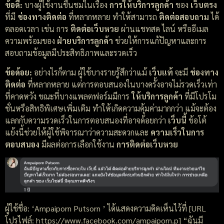
ข้อดี:
บางผู้ใช้งานชื่นชมในเรื่อง
การให้บริการลูกค้า
ของ
เว็บตรง
ที่มี
ช่องทางติดต่อ
ที่หลากหลาย ทำให้สามารถ
ติดต่อสอบถาม
ได้
ตลอดเวลา เช่น การ
ติดต่อเว็บหวย
ผ่านแชทสด ไลน์ หรืออีเมล
ความพร้อมของ
ฝ่ายบริการลูกค้า
ช่วยให้การแก้ปัญหาและการ
สอบถามข้อมูลมีประสิทธิภาพและรวดเร็ว
ข้อด้อย:
อย่างไรก็ตาม ผู้ใช้บางรายรู้สึกว่าแม้
เว็บแท้
จะมี
ช่องทาง
ติดต่อ
ที่หลากหลาย แต่การตอบสนองในบางครั้งอาจไม่รวดเร็วเท่า
ที่คาดหวัง ขณะที่บางแพลตฟอร์มมีการ
ให้บริการลูกค้า
ที่มีโปรโม
ชั่นหรือสิทธิพิเศษเพิ่มเติม ทำให้เกิดความคุ้มค่ามากกว่า แม้จะต้อง
แลกกับความรวดเร็วในการตอบสนองที่อาจด้อยกว่า
เว็บนี้
ข้อโต้
แย้งนี้ช่วยให้ผู้ใช้พิจารณาว่าความสะดวกและ
ความเร็วในการ
ตอบสนอง
มีผลต่อการเลือกใช้งาน
การติดต่อเว็บหวย
ผู้ใช้ชื่อ: ‘Ampaiporn Putsorn ’ ได้แสดงความคิดเห็นไว้ที่ [URL
โปรไฟล์: https://www.facebook.com/ampaiporn.p] “ฉันมี