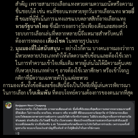
สำคัญ เพราะสามารถเลือกแทงหวยตามความถนัดหรือความ
ชื่นชอบได้ เช่น คนที่ชอบแทงหวยทุกวันอาจเลือกแทง
หวยยี่
กี
ขณะที่ผู้ที่เน้นการแทงเลขแบบคลาสสิกก็อาจเลือกแทง
หวยรัฐบาลไทย
ซึ่งมีการออกรางวัลเพียงเดือนละสองครั้ง
ระบบการเลือกเล่นที่หลากหลายนี้จึงเหมาะสำหรับคนที่
ต้องการทดลอง
เสี่ยงโชค
ในหลายรูปแบบ
มุมมองที่ไม่สนับสนุน
– อย่างไรก็ตาม บางคนอาจมองว่าการ
มีหวยหลายประเภททำให้เกิดความซับซ้อนและต้องใช้เวลา
ในการทำความเข้าใจเพิ่มเติม หากผู้เล่นไม่ได้มีความคุ้นเคย
กับหวยประเภทต่าง ๆ อาจต้องใช้เวลาศึกษา หรือเข้าใจกฎ
กติกาที่มีความเฉพาะตัวในแต่ละหวย
การมองเห็นทั้งข้อดีและข้อเสียนี้จึงเป็นปัจจัยที่ผู้เล่นควรพิจารณา
ในการเลือก
เว็บเดิมพัน
ที่ตอบโจทย์ความต้องการของตนมากที่สุด