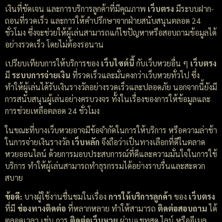
เงินที่ชัดเจน และการบริการลูกค้าที่มีคุณภาพ
เว็บตรง
มีระบบฝาก-
ถอนที่รวดเร็ว และการให้คำปรึกษาจากฝ่ายสนับสนุนตลอด 24
ชั่วโมง ซึ่งจะช่วยให้ผู้เล่นสามารถแก้ไขปัญหาหรือสอบถามข้อมูลได้
อย่างรวดเร็ว โดยไม่ต้องรอนาน
เปรียบเทียบการให้บริการของ
เว็บไซต์นี้
กับเว็บหวยอื่น ๆ
เว็บตรง
มี
ระบบการจ่ายเงิน
ที่รวดเร็วและมั่นคงกว่าเว็บหวยทั่วไป ซึ่ง
ทำให้ผู้เล่นได้รับเงินรางวัลอย่างรวดเร็วและปลอดภัย นอกจากนี้ยังมี
การสนับสนุนผู้เล่นอย่างครบวงจร ทั้งในเรื่องของการให้ข้อมูลและ
การช่วยเหลือตลอด 24 ชั่วโมง
ในขณะที่บางเว็บหวยอาจมีข้อจำกัดในการให้บริการ หรือความล่าช้า
ในการจ่ายเงินรางวัล
เว็บหลัก
จึงถือว่าเป็นทางเลือกที่ดีในตลาด
หวยออนไลน์ ด้วยการมอบประสบการณ์ที่ดีและความมั่นใจในการใช้
บริการ ทำให้ผู้เล่นสามารถทำธุรกรรมได้อย่างราบรื่นและสะดวก
สบาย
ข้อดี:
บางผู้ใช้งานชื่นชมในเรื่อง
การให้บริการลูกค้า
ของ
เว็บตรง
ที่มี
ช่องทางติดต่อ
ที่หลากหลาย ทำให้สามารถ
ติดต่อสอบถาม
ได้
ตลอดเวลา เช่น การ
ติดต่อเว็บหวย
ผ่านแชทสด ไลน์ หรืออีเมล