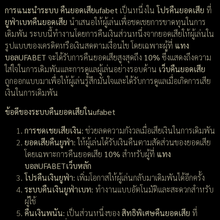
การแนะนำระบบ คืนยอดเสียufabet
เป็นหนึ่งใน
โปรคืนยอดเสีย
ที่
ยูฟ่าเบทคืนยอดเสีย
นำเสนอให้ผู้เล่นเพื่อชดเชยการขาดทุนในการ
เดิมพัน ระบบนี้ทำงานโดยการคืนเงินส่วนหนึ่งจากยอดเสียให้ผู้เล่นใน
รูปแบบของเครดิตหรือเงินสดตามเงื่อนไข โดยเฉพาะผู้ที่
แทง
บอลUFABET
จะได้รับการคืนยอดเสียสูงสุดถึง
10%
ซึ่งแสดงถึงความ
ใส่ใจในการเดิมพันและการดูแลผู้เล่นอย่างรอบด้าน
เว็บคืนยอดเสีย
ถูกออกแบบมาเพื่อให้ผู้เล่นรู้สึกมั่นใจและได้รับการดูแลเมื่อเกิดการเสีย
เงินในการเดิมพัน
ข้อดีของระบบคืนยอดเสียในufabet
การชดเชยเสียเงิน
: ช่วยลดความกังวลเมื่อเสียเงินในการเดิมพัน
ยอดเสียคืนยูฟ่า
: ให้ผู้เล่นได้รับเงินคืนตามสัดส่วนของยอดเสีย
โดยเฉพาะการคืนยอดเสีย
10%
สำหรับผู้ที่
แทง
บอลUFABETเว็บหลัก
โปรคืนเงินยูฟ่า
: เพิ่มโอกาสให้ผู้เล่นกลับมาเดิมพันได้อีกครั้ง
ระบบคืนเงินยูฟ่าเบท
: ทำงานแบบอัตโนมัติและสะดวกสำหรับ
ผู้ใช้
คืนเงินพนัน
: เป็นส่วนหนึ่งของ
สิทธิพิเศษคืนยอดเสีย
ที่