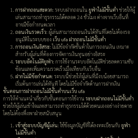
การฝากถอนสะดวก
: ระบบฝากถอนใน
ยูฟ่าไม่มีขั้นต่ำ
ช่วยให้ผู้
เล่นสามารถทำธุรกรรมได้ตลอด 24 ชั่วโมง ต่างจากเว็บอื่นที่
อาจมีข้อกำหนดเวลา
ถอนเงินรวดเร็ว
: ผู้เล่นสามารถถอนเงินได้ทันทีโดยไม่ต้องรอ
อนุมัติในระบบของ
เว็บ ufa ฝากถอนไม่มีขั้นต่ำ
การถอนเงินอิสระ
: ไม่มีข้อจำกัดขั้นต่ำในการถอนเงิน เหมาะ
สำหรับผู้เล่นที่ต้องการจัดการเงินทุนอย่างอิสระ
ระบบอัตโนมัติยูฟ่า
: การใช้งานระบบอัตโนมัติช่วยลดความซับ
ซ้อนและเพิ่มความรวดเร็วเมื่อเทียบกับเว็บอื่น
ฝากไม่มีข้อกำหนด
: ระบบนี้ช่วยให้ผู้เล่นที่มีงบน้อยสามารถ
เริ่มต้นการเล่นได้ทันที โดยไม่มีข้อจำกัดด้านการฝากเงิน
ขั้นตอนการฝากถอนไม่มีขั้นต่ำบนเว็บ ufa
การให้คำแนะนำเกี่ยวกับขั้นตอนการใช้งาน
ระบบฝากถอนไม่มีขั้นต่ำ
ช่วยให้ผู้เล่นเข้าใจและสามารถทำธุรกรรมได้ด้วยตนเองอย่างง่ายดาย
โดยไม่ต้องพึ่งพาฝ่ายสนับสนุน
เข้าสู่ระบบบัญชีผู้เล่น
: ใช้ข้อมูลบัญชีที่ได้ลงทะเบียนกับ
ยูฟ่า
ไม่มีขั้นต่ำ