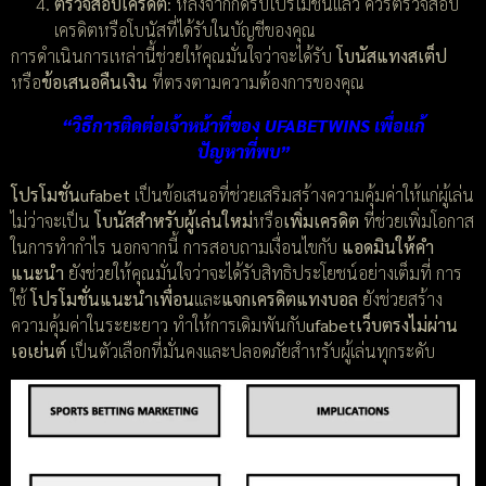
ตรวจสอบเครดิต
: หลังจากกดรับโปรโมชั่นแล้ว ควรตรวจสอบ
เครดิตหรือโบนัสที่ได้รับในบัญชีของคุณ
การดำเนินการเหล่านี้ช่วยให้คุณมั่นใจว่าจะได้รับ
โบนัสแทงสเต็ป
หรือ
ข้อเสนอคืนเงิน
ที่ตรงตามความต้องการของคุณ
“วิธีการติดต่อเจ้าหน้าที่ของ UFABETWINS เพื่อแก้
ปัญหาที่พบ”
โปรโมชั่นufabet
เป็นข้อเสนอที่ช่วยเสริมสร้างความคุ้มค่าให้แก่ผู้เล่น
ไม่ว่าจะเป็น
โบนัสสำหรับผู้เล่นใหม่
หรือ
เพิ่มเครดิต
ที่ช่วยเพิ่มโอกาส
ในการทำกำไร นอกจากนี้ การสอบถามเงื่อนไขกับ
แอดมินให้คำ
แนะนำ
ยังช่วยให้คุณมั่นใจว่าจะได้รับสิทธิประโยชน์อย่างเต็มที่ การ
ใช้
โปรโมชั่นแนะนำเพื่อน
และ
แจกเครดิตแทงบอล
ยังช่วยสร้าง
ความคุ้มค่าในระยะยาว ทำให้การเดิมพันกับ
ufabetเว็บตรงไม่ผ่าน
เอเย่นต์
เป็นตัวเลือกที่มั่นคงและปลอดภัยสำหรับผู้เล่นทุกระดับ