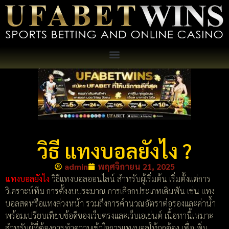
วิธี แทงบอลยังไง ?
admin
พฤศจิกายน 21, 2025
แทงบอลยังไง
วิธีแทงบอลออนไลน์ สำหรับผู้เริ่มต้น เริ่มตั้งแต่การ
วิเคราะห์ทีม การตั้งงบประมาณ การเลือกประเภทเดิมพัน เช่น แทง
บอลสดหรือแทงล่วงหน้า รวมถึงการคำนวณอัตราต่อรองและค่าน้ำ
พร้อมเปรียบเทียบข้อดีของเว็บตรงและเว็บเอเย่นต์ เนื้อหานี้เหมาะ
สำหรับผู้ที่ต้องการทำความเข้าใจการแทงบอลให้ถูกต้อง เพื่อเพิ่ม