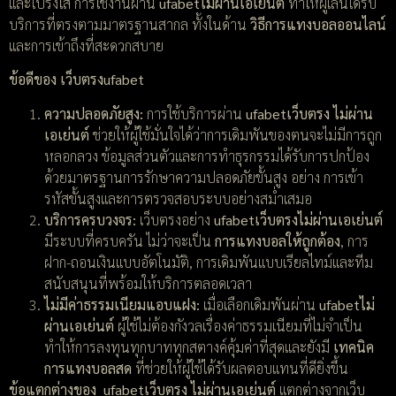
และโปร่งใส การใช้งานผ่าน
ufabetไม่ผ่านเอเย่นต์
ทำให้ผู้เล่นได้รับ
บริการที่ตรงตามมาตรฐานสากล ทั้งในด้าน
วิธีการแทงบอลออนไลน์
และการเข้าถึงที่สะดวกสบาย
ข้อดีของ เว็บตรงufabet
ความปลอดภัยสูง:
การใช้บริการผ่าน
ufabetเว็บตรง ไม่ผ่าน
เอเย่นต์
ช่วยให้ผู้ใช้มั่นใจได้ว่าการเดิมพันของตนจะไม่มีการถูก
หลอกลวง ข้อมูลส่วนตัวและการทำธุรกรรมได้รับการปกป้อง
ด้วยมาตรฐานการรักษาความปลอดภัยขั้นสูง อย่าง การเข้า
รหัสขั้นสูงและการตรวจสอบระบบอย่างสม่ำเสมอ
บริการครบวงจร:
เว็บตรงอย่าง
ufabetเว็บตรงไม่ผ่านเอเย่นต์
มีระบบที่ครบครัน ไม่ว่าจะเป็น
การแทงบอลให้ถูกต้อง
, การ
ฝาก-ถอนเงินแบบอัตโนมัติ, การเดิมพันแบบเรียลไทม์และทีม
สนับสนุนที่พร้อมให้บริการตลอดเวลา
ไม่มีค่าธรรมเนียมแอบแฝง:
เมื่อเลือกเดิมพันผ่าน
ufabetไม่
ผ่านเอเย่นต์
ผู้ใช้ไม่ต้องกังวลเรื่องค่าธรรมเนียมที่ไม่จำเป็น
ทำให้การลงทุนทุกบาททุกสตางค์คุ้มค่าที่สุดและยังมี
เทคนิค
การแทงบอลสด
ที่ช่วยให้ผู้ใช้ได้รับผลตอบแทนที่ดียิ่งขึ้น
ข้อแตกต่างของ
ufabetเว็บตรง ไม่ผ่านเอเย่นต์
แตกต่างจากเว็บ