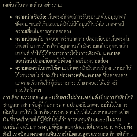
เอเย่นต์ในหลายด้าน อย่างเช่น:
ความน่าเชื่อถือ:
เว็บตรงมักจะมีการรับรองและใบอนุญาตที่
ชัดเจน ขณะที่เว็บเอเย่นต์มักไม่มีข้อมูลที่โปร่งใส และอาจมี
ความเสี่ยงในการถูกหลอกลวง
ความปลอดภัย:
ระบบการรักษาความปลอดภัยของเว็บตรง ไม่
ว่าจะเป็น การเข้ารหัสข้อมูลส่วนตัว มีความเสถียรสูงกว่าเว็บ
เอเย่นต์ ทำให้ผู้ใช้สามารถวางใจในการเดิมพัน
แทงบอล
ออนไลน์ปลอดภัย
และไม่ต้องกังวลเรื่องความเสี่ยง
ความสะดวกในการใช้งาน:
เว็บตรงมักมีระบบที่ออกแบบมาให้
ใช้งานง่าย ไม่ว่าจะเป็น
ช่องทางหลักแทงบอล
ที่หลากหลาย
และรวดเร็ว เพื่อให้ผู้เล่นสามารถเข้าแทงบอลได้อย่างมี
ประสิทธิภาพ
การเลือก
แทงบอล ufabetเว็บตรงไม่ผ่านเอเย่นต์
เป็นการตัดสินใจที่
ชาญฉลาดสำหรับผู้ที่ต้องการความปลอดภัยและความมั่นใจในการ
เดิมพัน การให้บริการที่ครบวงจร ความโปร่งใสในระบบและการจ่าย
เงินที่รวดเร็วช่วยให้ผู้ใช้มั่นใจได้ว่า การลงทุนกับ
ufabetไม่ผ่าน
เอเย่นต์
จะเป็นการลงทุนที่คุ้มค่าและปลอดภัยในระยะยาว พร้อมทั้ง
ยังมี
เทคนิคแทงบอลบนอินเทอร์เน็ต
และ
สูตรแทงบอล
ที่ช่วยให้การ