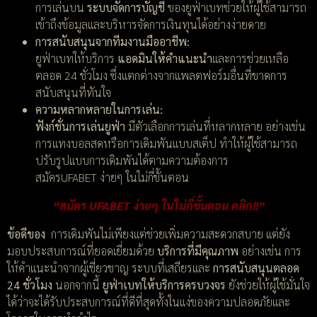
การเล่นบน
ระบบจัดการบัญชี
ของยูฟ่าเบทช่วยให้ผู้ใช้สามารถ
เข้าถึงข้อมูลและบริหารจัดการเงินทุนได้อย่างง่ายดาย
การสนับสนุนจากทีมงานมืออาชีพ:
ยูฟ่าเบทให้บริการ
แอดมินให้คำแนะนำ
และการช่วยเหลือ
ตลอด 24 ชั่วโมง ซึ่งแตกต่างจากแพลตฟอร์มอื่นที่ขาดการ
สนับสนุนที่ทันใจ
ความหลากหลายในการเล่น:
ฟังก์ชั่นการเล่นยูฟ่า
มีตัวเลือกการเล่นที่หลากหลาย อย่างเช่น
การแทงบอลสดหรือการเดิมพันแบบสเต็ป ทำให้ผู้ใช้สามารถ
ปรับรูปแบบการเดิมพันได้ตามความต้องการ
สมัครUFABET ง่ายๆ ในไม่กี่ขั้นตอน
“สมัคร UFABET ง่ายๆ ในไม่กี่ขั้นตอน คลิก!!”
ข้อดีของ
การเดิมพันไม่เพียงแต่ช่วยเพิ่มความสะดวกสบาย แต่ยัง
มอบประสบการณ์ที่ยอดเยี่ยมด้วย
บริการที่มีคุณภาพ
อย่างเช่น การ
ให้คำแนะนำจากผู้เชี่ยวชาญ ระบบที่เสถียรและ
การสนับสนุนตลอด
24 ชั่วโมง
นอกจากนี้
ยูฟ่าเบทให้บริการครบวงจร
ยังช่วยให้ผู้ใช้มั่นใจ
ได้ว่าจะได้รับประสบการณ์ที่ดีที่สุดทั้งในแง่ของความปลอดภัยและ