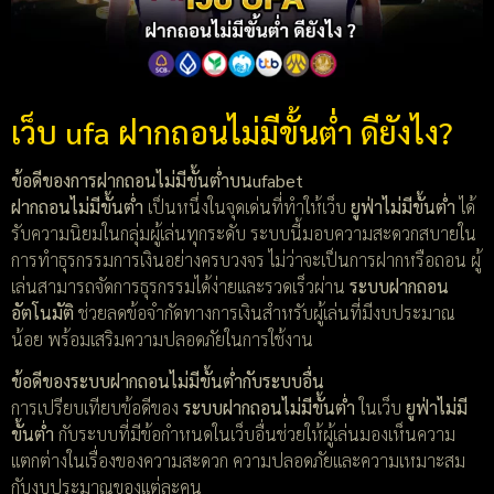
เว็บ ufa ฝากถอนไม่มีขั้นต่ํา ดียังไง?
ข้อดีของการฝากถอนไม่มีขั้นต่ำบนufabet
ฝากถอนไม่มีขั้นต่ำ
เป็นหนึ่งในจุดเด่นที่ทำให้เว็บ
ยูฟ่าไม่มีขั้นต่ำ
ได้
รับความนิยมในกลุ่มผู้เล่นทุกระดับ ระบบนี้มอบความสะดวกสบายใน
การทำธุรกรรมการเงินอย่างครบวงจร ไม่ว่าจะเป็นการฝากหรือถอน ผู้
เล่นสามารถจัดการธุรกรรมได้ง่ายและรวดเร็วผ่าน
ระบบฝากถอน
อัตโนมัติ
ช่วยลดข้อจำกัดทางการเงินสำหรับผู้เล่นที่มีงบประมาณ
น้อย พร้อมเสริมความปลอดภัยในการใช้งาน
ข้อดีของระบบฝากถอนไม่มีขั้นต่ำกับระบบอื่น
การเปรียบเทียบข้อดีของ
ระบบฝากถอนไม่มีขั้นต่ำ
ในเว็บ
ยูฟ่าไม่มี
ขั้นต่ำ
กับระบบที่มีข้อกำหนดในเว็บอื่นช่วยให้ผู้เล่นมองเห็นความ
แตกต่างในเรื่องของความสะดวก ความปลอดภัยและความเหมาะสม
กับงบประมาณของแต่ละคน