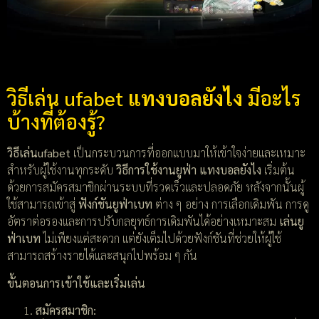
วิธีเล่น ufabet
แทงบอลยังไง
มีอะไร
บ้างที่ต้องรู้?
วิธีเล่นufabet
เป็นกระบวนการที่ออกแบบมาให้เข้าใจง่ายและเหมาะ
สำหรับผู้ใช้งานทุกระดับ
วิธีการใช้งานยูฟ่า
แทงบอลยังไง
เริ่มต้น
ด้วยการสมัครสมาชิกผ่านระบบที่รวดเร็วและปลอดภัย หลังจากนั้นผู้
ใช้สามารถเข้าสู่
ฟังก์ชันยูฟ่าเบท
ต่าง ๆ อย่าง การเลือกเดิมพัน การดู
อัตราต่อรองและการปรับกลยุทธ์การเดิมพันได้อย่างเหมาะสม
เล่นยู
ฟ่าเบท
ไม่เพียงแต่สะดวก แต่ยังเต็มไปด้วยฟังก์ชันที่ช่วยให้ผู้ใช้
สามารถสร้างรายได้และสนุกไปพร้อม ๆ กัน
ขั้นตอนการเข้าใช้และเริ่มเล่น
สมัครสมาชิก: