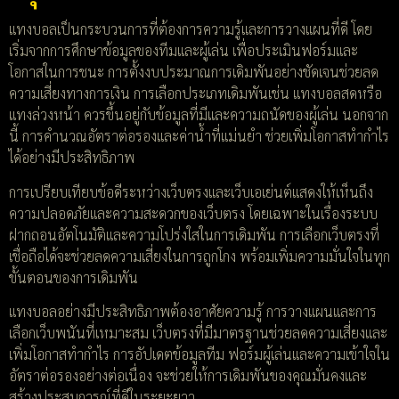
แทงบอลเป็นกระบวนการที่ต้องการความรู้และการวางแผนที่ดี โดย
เริ่มจากการศึกษาข้อมูลของทีมและผู้เล่น เพื่อประเมินฟอร์มและ
โอกาสในการชนะ การตั้งงบประมาณการเดิมพันอย่างชัดเจนช่วยลด
ความเสี่ยงทางการเงิน การเลือกประเภทเดิมพันเช่น แทงบอลสดหรือ
แทงล่วงหน้า ควรขึ้นอยู่กับข้อมูลที่มีและความถนัดของผู้เล่น นอกจาก
นี้ การคำนวณอัตราต่อรองและค่าน้ำที่แม่นยำ ช่วยเพิ่มโอกาสทำกำไร
ได้อย่างมีประสิทธิภาพ
การเปรียบเทียบข้อดีระหว่างเว็บตรงและเว็บเอเย่นต์แสดงให้เห็นถึง
ความปลอดภัยและความสะดวกของเว็บตรง โดยเฉพาะในเรื่องระบบ
ฝากถอนอัตโนมัติและความโปร่งใสในการเดิมพัน การเลือกเว็บตรงที่
เชื่อถือได้จะช่วยลดความเสี่ยงในการถูกโกง พร้อมเพิ่มความมั่นใจในทุก
ขั้นตอนของการเดิมพัน
แทงบอลอย่างมีประสิทธิภาพต้องอาศัยความรู้ การวางแผนและการ
เลือกเว็บพนันที่เหมาะสม เว็บตรงที่มีมาตรฐานช่วยลดความเสี่ยงและ
เพิ่มโอกาสทำกำไร การอัปเดตข้อมูลทีม ฟอร์มผู้เล่นและความเข้าใจใน
อัตราต่อรองอย่างต่อเนื่อง จะช่วยให้การเดิมพันของคุณมั่นคงและ
สร้างประสบการณ์ที่ดีในระยะยาว