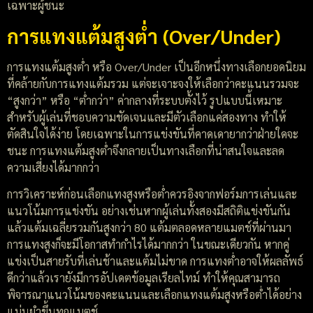
เฉพาะผู้ชนะ
การแทงแต้มสูงต่ำ (Over/Under)
การแทงแต้มสูงต่ำ หรือ
Over/Under
เป็นอีกหนึ่งทางเลือกยอดนิยม
ที่คล้ายกับการแทงแต้มรวม แต่จะเจาะจงให้เลือกว่าคะแนนรวมจะ
“สูงกว่า” หรือ “ต่ำกว่า” ค่ากลางที่ระบบตั้งไว้ รูปแบบนี้เหมาะ
สำหรับผู้เล่นที่ชอบความชัดเจนและมีตัวเลือกแค่สองทาง ทำให้
ตัดสินใจได้ง่าย โดยเฉพาะในการแข่งขันที่คาดเดายากว่าฝ่ายใดจะ
ชนะ การแทงแต้มสูงต่ำจึงกลายเป็นทางเลือกที่น่าสนใจและลด
ความเสี่ยงได้มากกว่า
การวิเคราะห์ก่อนเลือกแทงสูงหรือต่ำควรอิงจากฟอร์มการเล่นและ
แนวโน้มการแข่งขัน อย่างเช่นหากผู้เล่นทั้งสองมีสถิติแข่งขันกัน
แล้วแต้มเฉลี่ยรวมกันสูงกว่า 80 แต้มตลอดหลายแมตช์ที่ผ่านมา
การแทงสูงก็จะมีโอกาสทำกำไรได้มากกว่า ในขณะเดียวกัน หากคู่
แข่งเป็นสายรับที่เล่นช้าและแต้มไม่ขาด การแทงต่ำอาจให้ผลลัพธ์
ดีกว่าแล้วเรายังมีการอัปเดตข้อมูลเรียลไทม์ ทำให้คุณสามารถ
พิจารณาแนวโน้มของคะแนนและเลือกแทงแต้มสูงหรือต่ำได้อย่าง
แม่นยำขึ้นทุกแมตช์