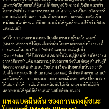
เฉพาะที่เปิดโอกาสให้ผู้เล่นได้ใช้กลยุทธ์ วิเคราะห์เชิงลึก และคว้า
โอกาสทำกำไรจากหลากหลายมุมมอง ไม่ว่าคุณจะเป็นสายวิเคราะห์
ผลรวมแต้ม หรือชอบการเดิมพันสดตามสถานการณ์เกมจริง
เว็บ
พนันออนไลน์
ของเราก็มีระบบรองรับให้คุณเลือกแทงได้อย่างอิสระ
และแม่นยำ
หนึ่งในประเภทการแทงยอดนิยมคือ
การแทงผู้ชนะในแมตช์
(Match Winner)
ที่ให้คุณเลือกว่าฝ่ายใดจะชนะการแข่งขัน ขณะที่
การแทงแต้มรวม (Total Points)
และ
แทงแต้มสูงต่ำ
(Over/Under)
ก็ได้รับความสนใจมากขึ้นในหมู่ผู้เล่นที่ชอบวิเคราะห์
จากสถิติการทำแต้ม และความสูสีของการแข่งขันแต่ละคู่ สำหรับผู้ที่
ต้องการความตื่นเต้นแบบเรียลไทม์
เว็บพนันออนไลน์
ของเรายัง
เปิดให้
แทงแบดมินตันสด (Live Betting)
ซึ่งช่วยเพิ่มความแม่นยำ
และโอกาสในการควบคุมผลตอบแทนจากจังหวะเกมที่เปลี่ยนแปลง
ได้เสมอ ทำให้การเดิมพันแบดมินตันไม่เพียงสนุก แต่ยังมีมิติที่
หลากหลายให้คุณได้เลือกเล่นตามสไตล์ของตนเอง
แทงแบดมินตัน ของการแทงผู้ชนะ
ในแมตช์ (Match Winner)