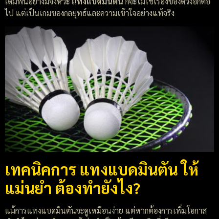
เดิมพันอย่างมีจังหวะ
แทงแบดมินตัน
ก็จะไม่ใช่เรื่องของดวงอีกต่อ
ไป แต่เป็นเกมของกลยุทธ์และความเข้าใจอย่างแท้จริง
เทคนิคการ แทงแบดมินตัน ให้
แม่นยำ ต้องทำยังไง?
แม้การแทงแบดมินตันจะดูเหมือนง่าย แต่หากต้องการเพิ่มโอกาส