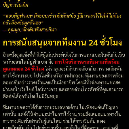
ปัญหาเว็บเดิม
“ชอบที่ยูฟ่าเบท มีระบบเข้ารหัสทันสมัย รู้สึกว่าเราไว้ใจได้ ไม่ต้อง
กลัวเรื่องข้อมูลรั่วเลย”
— คุณมุก, นักเดิมพันสายกีฬา
การสนับสนุนจากทีมงาน 24 ชั่วโมง
อีกหนึ่งจุดแข็งที่ทำให้ผู้เล่นประทับใจในการแทงแบดมินตันกับ
เว็บ
พนันออนไลน์ยูฟ่าเบท
คือ
การให้บริการจากทีมงานที่พร้อม
ดูแลตลอด 24 ชั่วโมง
ไม่ว่าคุณจะมีคำถามเกี่ยวกับการวางเดิมพัน
การใช้งานระบบ โปรโมชั่น หรือการฝากถอน ทีมงานของเราพร้อม
ตอบกลับอย่างรวดเร็วและเป็นมืออาชีพ โดยมีทั้งช่องทางแชทสด
ผ่านหน้าเว็บไซต์ ไลน์ทางการ และสายด่วนโทรศัพท์ที่คุณสามารถ
ติดต่อได้ทุกวันโดยไม่มีวันหยุด
ทีมงานของเราได้รับการอบรมเฉพาะด้าน ไม่เพียงแค่แก้ปัญหา
เท่านั้น แต่ยังให้คำแนะนำในการใช้งาน รวมถึงเสนอแนวทางใน
การวางเดิมพันสำหรับผู้เล่นใหม่ ช่วยให้การเริ่มต้น
แทง
แบดมินตัน
เป็นไปอย่างราบรื่นและมั่นใจ นี่คือความแตกต่างที่