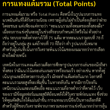
การแทงแต้มรวม (Total Points)
การแทงแต้มรวม หรือ
Total Points
คือหนึ่งในรูปแบบการแทง
แบดมินตันที่ได้รับความนิยม เพราะผู้เล่นไม่จำเป็นต้องเลือกว่าฝ่าย
ใดจะชนะ แต่เพียงแค่ทายว่า “คะแนนรวมทั้งหมดของทั้งสองฝั่ง”
เมื่อจบการแข่งขันจะอยู่ในช่วงที่ระบบกำหนดไว้หรือไม่ ตัวอย่าง
เช่น ระบบอาจตั้งค่ากลางไว้ที่ 75 แต้ม หากคะแนนรวมจบที่ 78 ก็
ถือว่าอยู่ในกลุ่ม สูง แต่ถ้าจบที่ 70 ก็ถือว่า ต่ำ รูปแบบนี้เหมาะ
สำหรับผู้เล่นที่เน้นการวิเคราะห์แนวโน้มของเกมมากกว่าการเลือก
ฝ่ายใดฝ่ายหนึ่ง
เทคนิคในการแทงแต้มรวมคือการศึกษารูปแบบการเล่นของนักกีฬา
ทั้งสอง ว่ามีแนวโน้มจะเล่นเกมยาวหรือเกมเร็ว อย่างเช่น หากทั้งคู่
เน้นบุกและมีจังหวะการเล่นเร็ว มักจะทำแต้มต่อกันมาก โอกาสที่
คะแนนรวมจะสูงก็จะเพิ่มขึ้น ในทางกลับกัน หากมีการป้องกัน
เหนียวแน่นและเกมยืดเยื้อ คะแนนรวมก็อาจต่ำกว่าที่คาดไว้ เว็บ
ของเรามีข้อมูลฟอร์มและสถิติย้อนหลังให้วิเคราะห์ก่อนแทง ซึ่งช่วย
ให้คุณตัดสินใจได้แม่นยำขึ้น การแทงแบบนี้จึงเป็นทางเลือกที่ดี
สำหรับผู้ที่ชอบวิเคราะห์จากภาพรวมของการแข่งขันมากกว่าการลุ้น