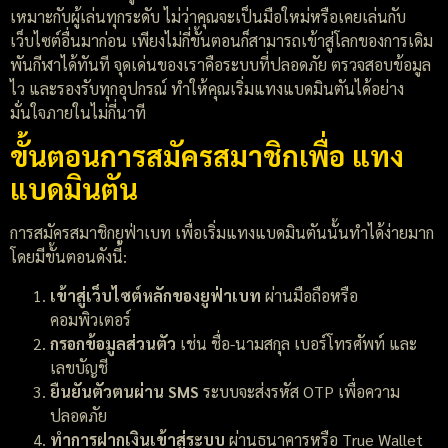
เหมาะกับผู้เล่นทุกระดับ ไม่ว่าคุณจะเป็นมือใหม่หรือเคยเล่นกับ
เว็บไซต์อื่นมาก่อน เพียงไม่กี่ขั้นตอนก็สามารถเข้าสู่โลกของการเดิม
พันกีฬาได้ทันที จุดเด่นของเราคือระบบที่ปลอดภัย ตรวจสอบข้อมูล
ไว และรองรับทุกอุปกรณ์ ทำให้คุณเริ่มแทงแบดมินตันได้อย่าง
มั่นใจภายในไม่กี่นาที
ขั้นตอนการสมัครสมาชิกเพื่อ แทง
แบดมินตัน
การสมัครสมาชิกยูฟ่าเบท เพื่อเริ่มแทงแบดมินตันนั้นทำได้ง่ายมาก
โดยมีขั้นตอนดังนี้:
เข้าสู่เว็บไซต์หลักของยูฟ่าเบท
ผ่านมือถือหรือ
คอมพิวเตอร์
กรอกข้อมูลส่วนตัว
เช่น ชื่อ-นามสกุล เบอร์โทรศัพท์ และ
เลขบัญชี
ยืนยันตัวตนผ่าน SMS
ระบบจะส่งรหัส OTP เพื่อความ
ปลอดภัย
ทำการฝากเงินเข้าสู่ระบบ
ผ่านธนาคารหรือ True Wallet