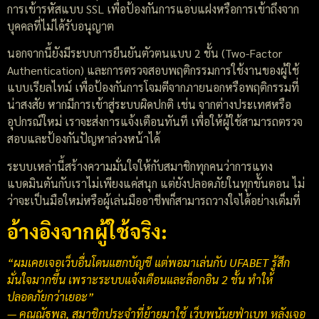
การเข้ารหัสแบบ SSL เพื่อป้องกันการแอบแฝงหรือการเข้าถึงจาก
บุคคลที่ไม่ได้รับอนุญาต
นอกจากนี้ยังมีระบบการยืนยันตัวตนแบบ 2 ชั้น (Two-Factor
Authentication) และการตรวจสอบพฤติกรรมการใช้งานของผู้ใช้
แบบเรียลไทม์ เพื่อป้องกันการโจมตีจากภายนอกหรือพฤติกรรมที่
น่าสงสัย หากมีการเข้าสู่ระบบผิดปกติ เช่น จากต่างประเทศหรือ
อุปกรณ์ใหม่ เราจะส่งการแจ้งเตือนทันที เพื่อให้ผู้ใช้สามารถตรวจ
สอบและป้องกันปัญหาล่วงหน้าได้
ระบบเหล่านี้สร้างความมั่นใจให้กับสมาชิกทุกคนว่าการแทง
แบดมินตันกับเราไม่เพียงแค่สนุก แต่ยังปลอดภัยในทุกขั้นตอน ไม่
ว่าจะเป็นมือใหม่หรือผู้เล่นมืออาชีพก็สามารถวางใจได้อย่างเต็มที่
อ้างอิงจากผู้ใช้จริง:
“ผมเคยเจอเว็บอื่นโดนแฮกบัญชี แต่พอมาเล่นกับ UFABET รู้สึก
มั่นใจมากขึ้น เพราะระบบแจ้งเตือนและล็อกอิน 2 ชั้น ทำให้
ปลอดภัยกว่าเยอะ”
— คุณณัฐพล, สมาชิกประจำที่ย้ายมาใช้ เว็บพนันยูฟ่าเบท หลังเจอ