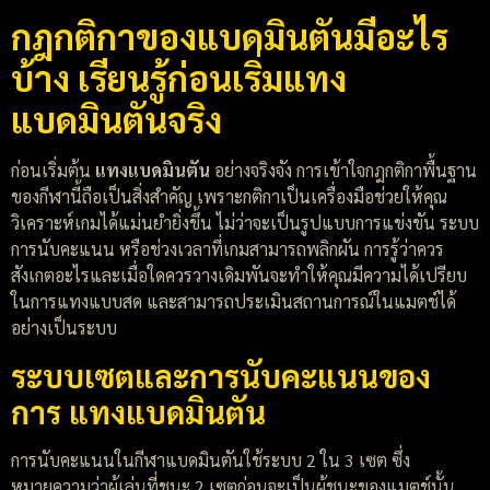
กฎกติกาของแบดมินตันมีอะไร
บ้าง เรียนรู้ก่อนเริ่มแทง
แบดมินตันจริง
ก่อนเริ่มต้น
แทงแบดมินตัน
อย่างจริงจัง การเข้าใจกฎกติกาพื้นฐาน
ของกีฬานี้ถือเป็นสิ่งสำคัญ เพราะกติกาเป็นเครื่องมือช่วยให้คุณ
วิเคราะห์เกมได้แม่นยำยิ่งขึ้น ไม่ว่าจะเป็นรูปแบบการแข่งขัน ระบบ
การนับคะแนน หรือช่วงเวลาที่เกมสามารถพลิกผัน การรู้ว่าควร
สังเกตอะไรและเมื่อใดควรวางเดิมพันจะทำให้คุณมีความได้เปรียบ
ในการแทงแบบสด และสามารถประเมินสถานการณ์ในแมตช์ได้
อย่างเป็นระบบ
ระบบเซตและการนับคะแนนของ
การ แทงแบดมินตัน
การนับคะแนนในกีฬาแบดมินตันใช้ระบบ 2 ใน 3 เซต ซึ่ง
หมายความว่าผู้เล่นที่ชนะ 2 เซตก่อนจะเป็นผู้ชนะของแมตช์นั้น