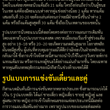
โดยในแต่ละเซตจะนับแต้มถึง 21 แต้ม ใครถึงก่อนถือว่าเป็นผู้ชนะ
ในเซต แต่ต้องมีคะแนนห่างจากคู่แข่งอย่างน้อย 2 แต้ม หากแต้ม
เสมอกันที่ 20-20 จะต้องเล่นต่อจนกว่าจะมีฝ่ายหนึ่งขึ้นนำห่าง 2
แต้ม หรือถึงแต้มสูงสุดที่ 30 แต้ม ซึ่งถือเป็นเพดานของเซตนั้น
รูปแบบการนับคะแนนนี้ส่งผลโดยตรงต่อการวางแผนการเดิมพัน
โดยเฉพาะในรูปแบบการแทงสด เพราะเมื่อเกมเริ่มเข้าสู่ช่วงแต้ม
สูง อย่าง 18–18 หรือ 20–20 จะเกิดความกดดันสูงมาก โอกาสพลิก
ผันจะมีสูงขึ้น ผู้เล่นที่ควบคุมอารมณ์ได้ดีกว่ามักจะเป็นฝ่ายพลิกเกม
กลับมาได้ ซึ่งการเข้าใจจังหวะนี้สามารถนำไปใช้ในการวิเคราะห์การ
แทงแต้มรวม หรือการแทงผู้ชนะได้อย่างแม่นยำมากขึ้น โดยเฉพาะ
หากคุณสังเกตพฤติกรรมของนักกีฬาในช่วงท้ายเซตได้ดี
รูปแบบการแข่งขันเดี่ยวและคู่
กีฬาแบดมินตันมีการแข่งขันหลากหลายประเภท ซึ่งสามารถแบ่งได้
เป็น 5 รูปแบบหลัก ได้แก่ ชายเดี่ยว หญิงเดี่ยว ชายคู่ หญิงคู่ และ
คู่ผสม (ชาย-หญิง) การเข้าใจลักษณะของแต่ละประเภทนี้มีผลต่อ
การวางแผนเดิมพันอย่างมาก เพราะรูปแบบของเกมจะส่งผลต่อ