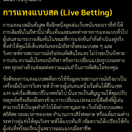
การแทงแบบสด (Live Betting)
การแทงแบดมินตันสด
คืออีกหนึ่งจุดเด่นเว็บพนันของเราที่ทำให้
การเดิมพันในกีฬานี้น่าตื่นเต้นและแตกต่างจากการแทงแบบทั่วไป
ผู้เล่นสามารถวางเดิมพันในขณะที่การแข่งขันกำลังดำเนินอยู่จริง
ซึ่งทำให้คุณได้เห็นฟอร์มของนักกีฬาทั้งสองแบบสด ๆ และ
วิเคราะห์จากสถานการณ์จริงก่อนตัดสินใจแทง ไม่ว่าจะเป็นจังหวะ
การเล่น ความมั่นใจของนักกีฬา หรือการเปลี่ยนแปลงรูปเกมกลาง
เซต ทุกอย่างล้วนส่งผลต่อความแม่นยำในการตัดสินใจของคุณ
ข้อดีของการแทงแบบสดคือการใช้ข้อมูลจากสถานการณ์จริงมาเป็น
เครื่องมือในการวิเคราะห์ ถ้าหากผู้เล่นคนหนึ่งเริ่มต้นได้ดีในเซต
แรก แต่เริ่มเสียสมาธิในเซตถัดไป นั่นอาจเป็นสัญญาณให้คุณปรับ
กลยุทธ์หรือเลือกฝั่งตรงข้าม การเปลี่ยนแปลงแบบนี้คือสิ่งที่ผู้เล่น
สามารถใช้เป็นจุดทำกำไรได้อย่างชาญฉลาด เว็บยังมีระบบแสดง
สถิติสด ระยะเวลาของเซต จำนวนการเสิร์ฟพลาด หรือแต้มรวมห่าง
ระหว่างคู่แข่งให้คุณวิเคราะห์ได้แบบทันที เพิ่มความได้เปรียบให้กับ
ผู้เล่นที่พร้อมเรียนรู้และวางแผนแบบมืออาชีพ