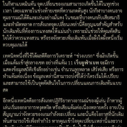
ในกีฬาแบดมินตัน จุดเปลี่ยนของเกมสามารถเกิดขึ้นได้ในทุกช่วง
เวลา โดยเฉพาะในช่วงท้ายเซตที่ความกดดันสูง นักกีฬาบางคนอาจ
คุมอารมณ์ได้ดีและเล่นอย่างมั่นคง ในขณะที่บางคนกลับเสียสมาธิ
และทำผิดพลาด การสังเกตจุดเปลี่ยนเหล่านี้คือกุญแจสำคัญสำหรับ
นักเดิมพันที่ต้องการแทงสดให้แม่นยำ เพราะมันช่วยให้คุณตัดสิน
ใจได้ว่าควรแทงสวน หรือรอจังหวะเพิ่มเดิมพันเมื่อฝั่งใดฝั่งหนึ่งเริ่ม
ควบคุมเกมได้
เทคนิคหนึ่งที่ใช้ได้ผลดีคือการวิเคราะห์ “ช่วงเบรก” ซึ่งมักเกิดขึ้น
เมื่อแต้มเข้าสู่กลางเซต อย่างที่แต้ม 11
เว็บยูฟ่าเบท
จะมีการ
แสดงข้อมูลสถิติเชิงลึกอย่างเช่น จำนวนลูกพลาด เสิร์ฟเสีย หรือการ
ทำแต้มต่อเนื่อง ข้อมูลเหล่านี้สามารถบ่งชี้ได้ว่าใครเริ่มได้เปรียบ
และสามารถใช้เป็นจุดตัดสินใจในการเปลี่ยนแผนการเดิมพันแบบ
สด
อีกหนึ่งเทคนิคคือการสังเกตปฏิกิริยาทางอารมณ์ของผู้เล่น ถ้าหากผู้
เล่นเริ่มออกอาการหงุดหงิด หรือเสียแต้มต่อเนื่องหลายครั้ง อาจเป็น
สัญญาณว่าจังหวะของเกมกำลังจะเปลี่ยน และนั่นคือโอกาสที่นักเดิม
พันสามารถใช้เพื่อทำกำไร หากคุณเข้าใจจุดเปลี่ยนเหล่านี้และวาง