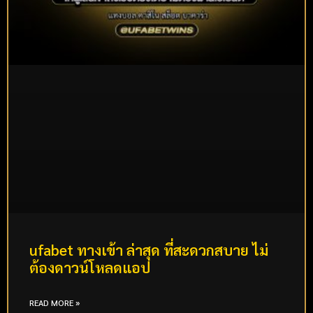
ufabet ทางเข้า ล่าสุด ที่สะดวกสบาย ไม่
ต้องดาวน์โหลดแอป
READ MORE »