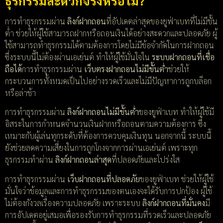
ธุรกรรมสะดวกจริงหรือไม่?
การทำธุรกรรมผ่าน
ลิงก์ฝากถอน
ที่อัปเดตล่าสุดของยูฟ่าเบทที่ไม่มีขั้น
ต่ำ ช่วยให้ผู้ใช้สามารถฝากหรือถอนเงินได้อย่างสะดวกและปลอดภัย ผู้
ใช้สามารถทำธุรกรรมได้ตามต้องการโดยไม่มีข้อจำกัดในการฝากถอน
ซึ่งระบบนี้ไม่ต้องผ่านเอเย่นต์ ทำให้ผู้ใช้มั่นใจใน
ระบบฝากถอนที่เชื่อ
ถือได้
การทำธุรกรรมผ่าน
เว็บตรงฝากถอนไม่มีขั้นต่ำ
ช่วยให้
กระบวนการทั้งหมดเป็นไปอย่างรวดเร็วและไม่มีปัญหาการถูกบล็อก
หรือล่าช้า
การทำธุรกรรมผ่าน
ลิงก์ฝากถอนไม่มีขั้นต่ำ
ของยูฟ่าเบท ทำให้ผู้ใช้มี
อิสระในการกำหนดจำนวนเงินฝากหรือถอนตามความต้องการ ซึ่ง
เหมาะกับผู้เล่นทุกระดับที่ต้องการควบคุมเงินทุน นอกจากนี้ ระบบนี้
ยังช่วยลดความเสี่ยงในการถูกโกงจากการผ่านเอเย่นต์ เพราะทุก
ธุรกรรมทำผ่าน
ลิงก์ฝากถอนล่าสุด
ที่ปลอดภัยและโปร่งใส
การทำธุรกรรมผ่าน
เว็บฝากถอนที่ปลอดภัย
ของยูฟ่าเบท ช่วยให้ผู้ใช้
มั่นใจว่าข้อมูลและการทำธุรกรรมของตนเองจะได้รับการปกป้อง ผู้ใช้
ไม่ต้องกังวลเรื่องความปลอดภัย เพราะระบบ
ลิงก์ฝากถอนที่มั่นคง
มี
การอัปเดตอยู่เสมอเพื่อรองรับการทำธุรกรรมที่รวดเร็วและปลอดภัย