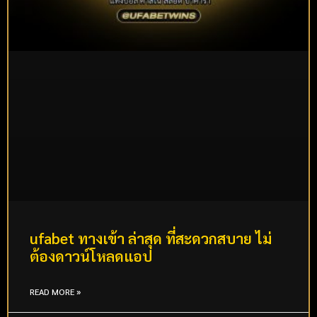
ufabet ทางเข้า ล่าสุด ที่สะดวกสบาย ไม่
ต้องดาวน์โหลดแอป
READ MORE »