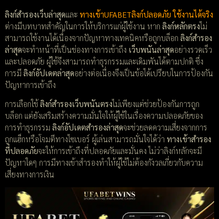
ลิงก์สำรองเว็บล่าสุด
และ
ทางเข้าUFABETลิงก์ปลอดภัย ใช้งานได้จริง
ต่างมีบทบาทสำคัญในการให้บริการแก่ผู้ใช้งาน หาก
ลิงก์หลักตรง
ไม่
สามารถใช้งานได้เนื่องจากปัญหาทางเทคนิคหรือถูกบล็อก
ลิงก์สำรอง
ล่าสุด
จะทำหน้าที่เป็นช่องทางการเข้าถึง
เว็บพนันล่าสุด
อย่างรวดเร็ว
และปลอดภัย ผู้ใช้จึงสามารถทำธุรกรรมและเดิมพันได้ตามปกติ ซึ่ง
การมี
ลิงก์อัปเดตล่าสุด
อย่างต่อเนื่องจึงเป็นข้อได้เปรียบในการป้องกัน
ปัญหาการเข้าถึง
การเลือกใช้
ลิงก์สำรองเว็บพนันตรง
ไม่เพียงแต่ช่วยป้องกันการถูก
บล็อก แต่ยังเสริมสร้างความมั่นใจให้ผู้ใช้ในเรื่องความปลอดภัยของ
การทำธุรกรรม
ลิงก์อัปเดตสำรองล่าสุด
จะช่วยลดความเสี่ยงจากการ
ถูกแฮ็กหรือโจมตีทางไซเบอร์ ผู้เล่นสามารถมั่นใจได้ว่า
ทางเข้าสำรอง
ที่ปลอดภัย
จะให้การเข้าถึงที่ปลอดภัยและมั่นคง ไม่ว่าลิงก์หลักจะมี
ปัญหาใดๆ การมีทางเข้าสำรองทำให้ผู้ใช้ไม่ต้องกังวลเกี่ยวกับความ
เสี่ยงทางการเงิน