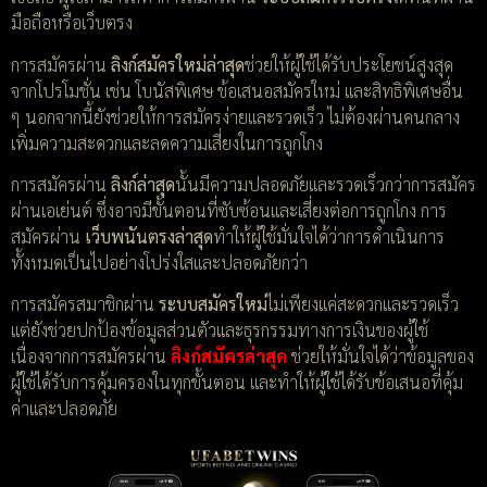
มือถือหรือเว็บตรง
การสมัครผ่าน
ลิงก์สมัครใหม่ล่าสุด
ช่วยให้ผู้ใช้ได้รับประโยชน์สูงสุด
จากโปรโมชั่น เช่น โบนัสพิเศษ ข้อเสนอสมัครใหม่ และสิทธิพิเศษอื่น
ๆ นอกจากนี้ยังช่วยให้การสมัครง่ายและรวดเร็ว ไม่ต้องผ่านคนกลาง
เพิ่มความสะดวกและลดความเสี่ยงในการถูกโกง
การสมัครผ่าน
ลิงก์ล่าสุด
นั้นมีความปลอดภัยและรวดเร็วกว่าการสมัคร
ผ่านเอเย่นต์ ซึ่งอาจมีขั้นตอนที่ซับซ้อนและเสี่ยงต่อการถูกโกง การ
สมัครผ่าน
เว็บพนันตรงล่าสุด
ทำให้ผู้ใช้มั่นใจได้ว่าการดำเนินการ
ทั้งหมดเป็นไปอย่างโปร่งใสและปลอดภัยกว่า
การสมัครสมาชิกผ่าน
ระบบสมัครใหม่
ไม่เพียงแค่สะดวกและรวดเร็ว
แต่ยังช่วยปกป้องข้อมูลส่วนตัวและธุรกรรมทางการเงินของผู้ใช้
เนื่องจากการสมัครผ่าน
ลิงก์สมัครล่าสุด
ช่วยให้มั่นใจได้ว่าข้อมูลของ
ผู้ใช้ได้รับการคุ้มครองในทุกขั้นตอน และทำให้ผู้ใช้ได้รับข้อเสนอที่คุ้ม
ค่าและปลอดภัย