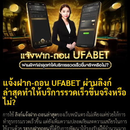
แจ้งฝาก-ถอน UFABET ผ่านลิงก์
ล่าสุดทำให้บริการรวดเร็วขึ้นจริงหรือ
ไม่?
การใช้
ลิงก์แจ้งฝาก-ถอนล่าสุด
ของเว็บพนันตรงไม่เพียงแต่ช่วยให้การ
ทำธุรกรรมรวดเร็วขึ้น แต่ยังเพิ่มความปลอดภัยและความเสถียรในการ
ใช้งานด้วย
ระบบฝากถอน
ที่ได้รับการพัฒนาให้รองรับผู้ใช้จำนวนมาก