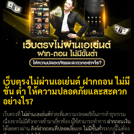
เว็บตรงไม่ผ่านเอเย่นต์ ฝากถอน ไม่มี
ขั้น ต่ํา ให้ความปลอดภัยและสะดวก
อย่างไร?
เว็บตรงที่
ไม่ผ่านเอเย่นต์
ช่วยเพิ่มความปลอดภัยในการทำธุรกรรม
เนื่องจากไม่มีตัวกลางเข้ามาเกี่ยวข้อง ผู้ใช้สามารถทำการ
ฝากถอนเงิน
ได้โดยตรงผ่าน
ลิงก์ฝากถอนที่ปลอดภัย
และ
ไม่มีขั้นต่ำ
ระบบนี้ไม่ต้อง