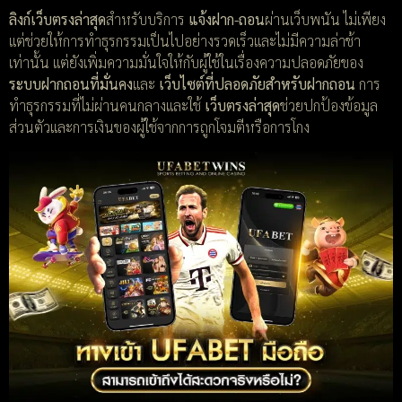
ลิงก์เว็บตรงล่าสุด
สำหรับบริการ
แจ้งฝาก-ถอน
ผ่านเว็บพนัน ไม่เพียง
แต่ช่วยให้การทำธุรกรรมเป็นไปอย่างรวดเร็วและไม่มีความล่าช้า
เท่านั้น แต่ยังเพิ่มความมั่นใจให้กับผู้ใช้ในเรื่องความปลอดภัยของ
ระบบฝากถอนที่มั่นคง
และ
เว็บไซต์ที่ปลอดภัยสำหรับฝากถอน
การ
ทำธุรกรรมที่ไม่ผ่านคนกลางและใช้
เว็บตรงล่าสุด
ช่วยปกป้องข้อมูล
ส่วนตัวและการเงินของผู้ใช้จากการถูกโจมตีหรือการโกง