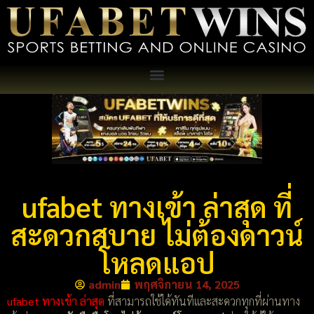
ufabet ทางเข้า ล่าสุด ที่
สะดวกสบาย ไม่ต้องดาวน์
โหลดแอป
admin
พฤศจิกายน 14, 2025
ufabet ทางเข้า ล่าสุด
ที่สามารถใช้ได้ทันทีและสะดวกทุกที่ผ่านทาง