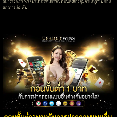
อย่างรวดเร็ว พร้อมรับประสบการณ์ที่มั่นคงและคุ้มค่าในทุกขั้นตอน
ของการเดิมพัน.
ถอนขั้นต่ํา1บาทกับการฝากถอนแบบอื่น