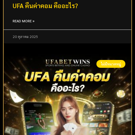
UFA คืนค่าคอม คืออะไร?
READ MORE »
20 ตุลาคม 2025
ไม่มีหมวดหมู่