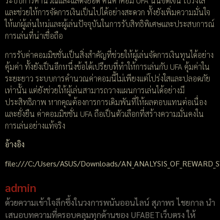
ระบบการคำนวณและแสดงยอด คืนค่าคอม UFA นั้นชัดเจน โปร่งใส
และช่วยให้การจัดการเงินเป็นไปได้อย่างสะดวก ทั้งยังเพิ่มความมั่นใจ
ให้แก่ผู้เล่นใหม่และผู้เล่นปัจจุบันในการรับสิทธิพิเศษและประสบการณ์
การเล่นที่น่าเชื่อถือ
การรับค่าคอมมิชชั่นเป็นสิ่งสำคัญที่ช่วยให้ผู้เล่นจัดการเงินทุนได้อย่าง
คุ้มค่า ทั้งยังเป็นอีกหนึ่งข้อได้เปรียบที่ทำให้การเล่นกับ UFA คุ้มค่าใน
ระยะยาว ระบบการคำนวณค่าคอมนี้ไม่เพียงแต่โปร่งใสและปลอดภัย
เท่านั้น แต่ยังช่วยให้ผู้เล่นสามารถวางแผนการเล่นได้อย่างมี
ประสิทธิภาพ หากคุณต้องการการเดิมพันที่ให้ผลตอบแทนต่อเนื่อง
และยั่งยืน ค่าคอมมิชชั่น UFA ถือเป็นตัวเลือกที่สร้างความมั่นคงใน
การเล่นอย่างแท้จริง
อ้างอิง
file:///C:/Users/ASUS/Downloads/AN_ANALYSIS_OF_REWARD
admin
ด้วยความเข้าใจลึกซึ้งในวงการพนันออนไลน์ สุภาพร ไชยกาล นำ
เสนอบทความที่ครอบคลุมทุกด้านของ UFABETเว็บตรง ให้