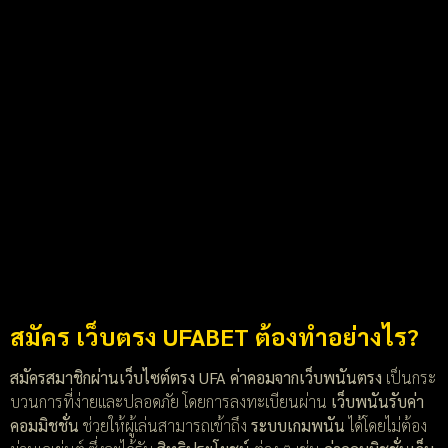
สมัคร เว็บตรง UFABET ต้องทำอย่างไร?
สมัครสมาชิกผ่านเว็บไซต์ตรง UFA
ค่าคอมจากเว็บพนันตรง
เป็นกระ
บวนการที่ง่ายและปลอดภัย โดยการลงทะเบียนผ่าน
เว็บพนันรับค่า
คอมมิชชั่น
ช่วยให้ผู้เล่นสามารถเข้าถึง
ระบบเกมพนัน
ได้โดยไม่ต้อง