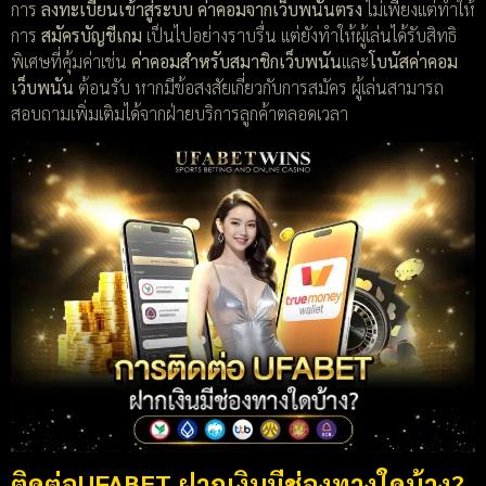
การ
ลงทะเบียนเข้าสู่ระบบ
ค่าคอมจากเว็บพนันตรง
ไม่เพียงแต่ทำให้
การ
สมัครบัญชีเกม
เป็นไปอย่างราบรื่น แต่ยังทำให้ผู้เล่นได้รับสิทธิ
พิเศษที่คุ้มค่าเช่น
ค่าคอมสำหรับสมาชิกเว็บพนัน
และ
โบนัสค่าคอม
เว็บพนัน
ต้อนรับ หากมีข้อสงสัยเกี่ยวกับการสมัคร ผู้เล่นสามารถ
สอบถามเพิ่มเติมได้จากฝ่ายบริการลูกค้าตลอดเวลา
ติดต่อUFABET ฝากเงินมีช่องทางใดบ้าง?