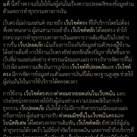
แท้
นี้สร้างความมั่นใจให้แก่ผู้เล่นในเรื่องความปลอดภัยของข้อมูลส่วน
ตัวและการทำธุรกรรมทางการเงิน
เว็บตรงไม่ผ่านเอเย่นต์ หมายถึง
เว็บไซต์ตรง
ที่ให้บริการโดยไม่ต้อง
พึ่งพาคนกลาง ผู้เล่นสามารถเข้าถึง
เว็บไซต์หลัก
ได้โดยตรง ทำให้
กระบวนการทำธุรกรรมทางการเงินและการวางเดิมพันเป็นไปอย่าง
ราบรื่น
เว็บปลอดภัย
เน้นเรื่องการป้องกันข้อมูลส่วนตัวของผู้ใช้งาน
ได้อย่างเต็มที่ การใช้งานเว็บตรงยังช่วยหลีกเลี่ยงปัญหาที่เกิดขึ้นจาก
เว็บที่ผ่านเอเย่นต์อย่าง ค่าธรรมเนียมแอบแฝง การบริหารจัดการที่ไม่
โปร่งใส และความเสี่ยงในการถูกโกง
เว็บไซต์ที่ปลอดภัย
และ
เว็บไซต์
ตรง
มีการจัดการข้อมูลส่วนตัวและการเงินที่ได้มาตรฐานสูงสุด ช่วยให้
ผู้เล่นมั่นใจในการใช้บริการได้ตลอดเวลา
การใช้งาน
เว็บไซต์ตรง
ของ
ค่าคอมจากยอดเล่นในเว็บพนัน
มอบ
ประโยชน์หลากหลายให้กับผู้เล่นอย่าง ความปลอดภัยในการทำ
ธุรกรรม
เว็บปลอดภัย
มั่นใจได้ว่าไม่มีการหักค่าธรรมเนียมแอบแฝง
หรือการโกง ผู้เล่นสามารถรับ
ค่าคอมมิชชั่นในเว็บพนันตรง
และ
โบนัสพิเศษ
ได้โดยตรงจากการเดิมพัน
เว็บไซต์หลัก
ยังช่วยให้ผู้เล่น
ทำธุรกรรมได้รวดเร็ว ไม่มีข้อจำกัดเรื่องยอดเงิน และการเข้าถึงบริการที่