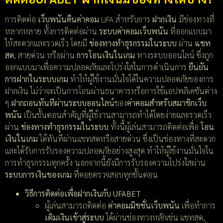
การติดต่อ
เว็บพนันคืนค่าคอม
UFA สำหรับการ
ฝากเงิน
มีช่องทางที่
หลากหลาย ทั้งการติดต่อผ่าน
ระบบค่าคอมเว็บพนัน
ที่ออกแบบมา
ให้สะดวกและรวดเร็ว โดยมี
ช่องทางทำธุรกรรมในระบบ
ผ่าน
แชท
สด
, สายด่วน หรือผ่าน
การโอนเงินในเกม
ทางระบบออนไลน์ ซึ่งถูก
ออกแบบมาเพื่อความปลอดภัยและโปร่งใสในการดำเนินการ
ยืนยัน
การฝากในระบบเกม
ทำให้ผู้ใช้งานมั่นใจได้ในความปลอดภัยของการ
ฝากเงิน ไม่ว่าจะเป็นการโอนผ่านธนาคารหรือการใช้แอปพลิเคชันต่าง
ๆ
ฝากถอนทันทีผ่านระบบออนไลน์
ของ
ค่าคอมสำหรับสมาชิกเว็บ
พนัน
เป็นขั้นตอนสำคัญที่ผู้ใช้งานสามารถทำได้โดยง่ายและรวดเร็ว
ผ่าน
ช่องทางทำธุรกรรมในระบบ
ทั้งนี้ผู้เล่นสามารถติดต่อเพื่อ
โอน
เงินในเกม
ได้ทันทีผ่านแชทสดหรือสายด่วน ซึ่งเป็นช่องทางที่สะดวก
และได้รับการรับรองความปลอดภัยอย่างสูงสุด ทำให้ผู้ใช้งานมั่นใจใน
การทำธุรกรรมทุกครั้ง นอกจากนี้ยังมีการรับรองความโปร่งใสผ่าน
ระบบการเงินของเกม
ที่คอยตรวจสอบทุกขั้นตอน
วิธีการติดต่อเพื่อฝากเงินกับ UFABET
ผู้เล่นสามารถติดต่อ
ค่าคอมมิชชั่นเว็บพนัน
เพื่อทำการ
เติมเงินเข้าสู่ระบบ
ได้ผ่านช่องทางหลักเช่น แชทสด,