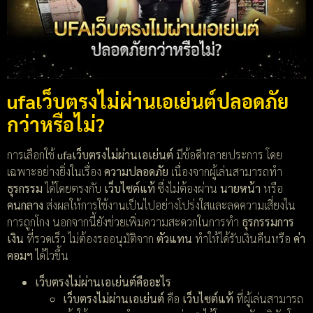
ufaเว็บตรงไม่ผ่านเอเย่นต์ปลอดภัย
กว่าหรือไม่?
การเลือกใช้
ufaเว็บตรงไม่ผ่านเอเย่นต์
มีข้อดีหลายประการ โดย
เฉพาะอย่างยิ่งในเรื่อง
ความปลอดภัย
เนื่องจากผู้เล่นสามารถทำ
ธุรกรรม
ได้โดยตรงกับ
เว็บไซต์แท้
ซึ่งไม่ต้องผ่าน
นายหน้า
หรือ
คนกลาง
ส่งผลให้การใช้งานเป็นไปอย่างโปร่งใสและลดความเสี่ยงใน
การถูกโกง นอกจากนี้ยังช่วยเพิ่มความสะดวกในการทำ
ธุรกรรมการ
เงิน
ที่รวดเร็ว ไม่ต้องรออนุมัติจาก
ตัวแทน
ทำให้ได้รับเงินคืนหรือ
ค่า
คอมฯ
ได้ไวขึ้น
เว็บตรงไม่ผ่านเอเย่นต์คืออะไร
เว็บตรงไม่ผ่านเอเย่นต์
คือ
เว็บไซต์แท้
ที่ผู้เล่นสามารถ