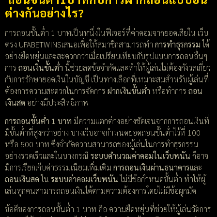
ต่างกันอย่างไร?
การถอนขั้นต่ำ 1 บาทเป็นหนึ่งในฟีเจอร์ที่ค่าคอมจากยอดเสียใน เว็บ
ตรง UFABETWINSเสนอเพื่อให้สมาชิกสามารถทำ
การทำธุรกรรม
ได้
อย่างยืดหยุ่นและสะดวกกว่าเมื่อเปรียบเทียบกับรูปแบบการถอนอื่นๆ
การ
ถอนเงินขั้นต่ำ
นี้ช่วยลดข้อจำกัดและทำให้ผู้เล่นไม่ต้องกังวลเกี่ยว
กับการรักษายอดเงินในบัญชี เป็นทางเลือกที่เหมาะสมสำหรับผู้เล่นที่
ต้องการความสะดวกในการจัดการ
ฝากเงินขั้นต่ำ
หรือทำการ
ถอน
เงินสด
อย่างมีประสิทธิภาพ
การถอนขั้นต่ำ 1 บาท
มีความแตกต่างอย่างชัดเจนจากการถอนเงินที่
มีขั้นต่ำที่สูงกว่าอย่าง บางเว็บอาจกำหนดยอดถอนขั้นต่ำไว้ที่ 100
หรือ 500 บาท ซึ่งจำกัดความสามารถของผู้เล่นในการทำธุรกรรม
อย่างรวดเร็วและในบางกรณี
ระบบคำนวณค่าคอมในเว็บพนัน
ก็อาจ
มีการเรียกเก็บค่าธรรมเนียมเพิ่มเติม
การถอนเงินผ่านธนาคาร
และ
ถอนเงินสด
ใน
ระบบค่าคอมเว็บพนัน
ไม่มีข้อกำหนดขั้นต่ำ ทำให้ผู้
เล่นทุกคนสามารถถอนเงินได้ตามความต้องการโดยไม่มีข้อผูกมัด
ข้อดีของการถอนขั้นต่ำ 1 บาท คือ ความยืดหยุ่นที่ช่วยให้ผู้เล่นจัดการ