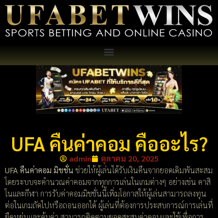
UFA คืนค่าคอม คืออะไร?
admin
ตุลาคม 20, 2025
UFA คืนค่าคอม มิชชั่น
ช่วยให้ผู้เล่นได้รับเงินคืนจากยอดเดิมพันสะสม
โดยระบบจะคำนวณค่าคอมจากทุกการเล่นในเกมต่างๆ อย่างเช่น คาสิ
โนและกีฬา การรับค่าคอมมิชชั่นนี้เพิ่มโอกาสให้ผู้เล่นสามารถลงทุน
ต่อในเกมถัดไปหรือถอนออกได้ ผู้เล่นที่ต้องการประสบการณ์การเล่นที่
ยืดหยุ่นและคุ้มค่า สามารถติดตามยอดสะสมค่าคอมและใช้เพื่อการ