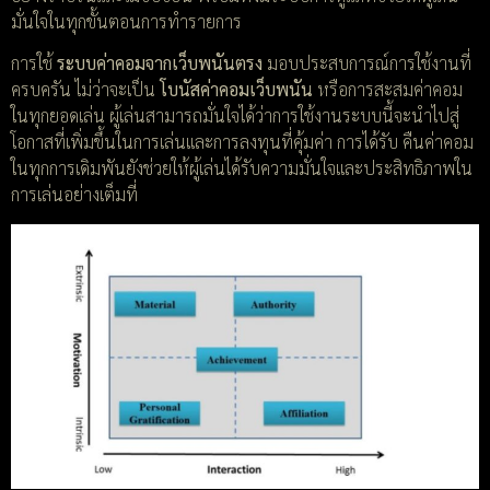
มั่นใจในทุกขั้นตอนการทำรายการ
การใช้
ระบบค่าคอมจากเว็บพนันตรง
มอบประสบการณ์การใช้งานที่
ครบครัน ไม่ว่าจะเป็น
โบนัสค่าคอมเว็บพนัน
หรือการสะสมค่าคอม
ในทุกยอดเล่น ผู้เล่นสามารถมั่นใจได้ว่าการใช้งานระบบนี้จะนำไปสู่
โอกาสที่เพิ่มขึ้นในการเล่นและการลงทุนที่คุ้มค่า การได้รับ คืนค่าคอม
ในทุกการเดิมพันยังช่วยให้ผู้เล่นได้รับความมั่นใจและประสิทธิภาพใน
การเล่นอย่างเต็มที่