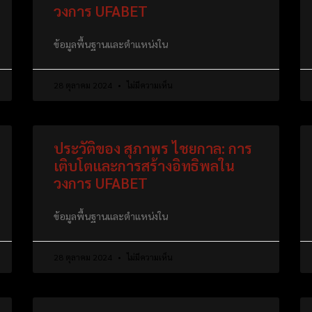
วงการ UFABET
ข้อมูลพื้นฐานและตำแหน่งใน
28 ตุลาคม 2024
ไม่มีความเห็น
ประวัติของ สุภาพร ไชยกาล: การ
เติบโตและการสร้างอิทธิพลใน
วงการ UFABET
ข้อมูลพื้นฐานและตำแหน่งใน
28 ตุลาคม 2024
ไม่มีความเห็น