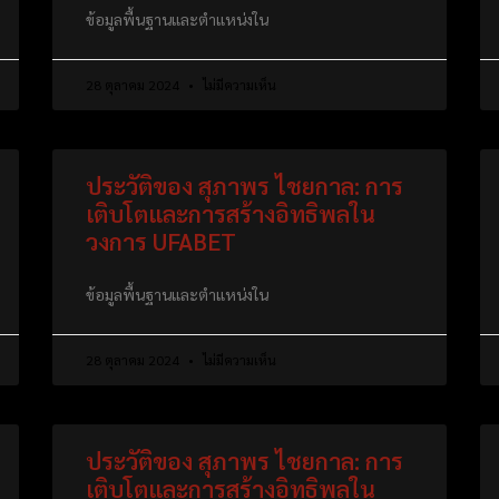
ข้อมูลพื้นฐานและตำแหน่งใน
28 ตุลาคม 2024
ไม่มีความเห็น
ประวัติของ สุภาพร ไชยกาล: การ
เติบโตและการสร้างอิทธิพลใน
วงการ UFABET
ข้อมูลพื้นฐานและตำแหน่งใน
28 ตุลาคม 2024
ไม่มีความเห็น
ประวัติของ สุภาพร ไชยกาล: การ
เติบโตและการสร้างอิทธิพลใน