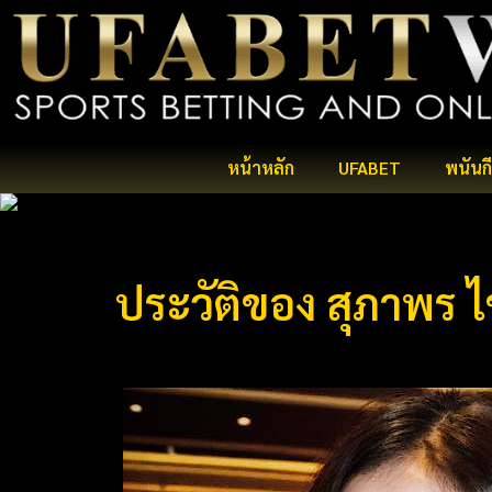
หน้าหลัก
UFABET
พนันก
ประวัติของ สุภาพร 