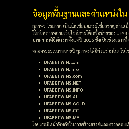
ข้อมูลพื้นฐานและตำแหน่งใ
สุภาพร ไชยกาล เป็นนักเขียนและผู้เชี่ยวชาญด้านเนื้
ให้กับหลากหลายเว็บไซต์ภายใต้เครือข่ายของ UFABE
บทความดิจิทัล
มาตั้งแต่ปี
2016
ซึ่งเป็นช่วงเวลาท
ตลอดระยะเวลาหลายปี สุภาพรได้มีส่วนร่วมในเว็บไ
UFABETWIN.com
UFABETWIN.info
UFABETWINS.com
UFABETWINS.NET
UFABETWINS.INFO
UFABETWINS.AI
UFABETWINS.GOLD
UFABETWINS.CC
UFABETWINS.ME
โดยเธอมีหน้าที่หลักในการสร้างสรรค์และตรวจสอบเนื้