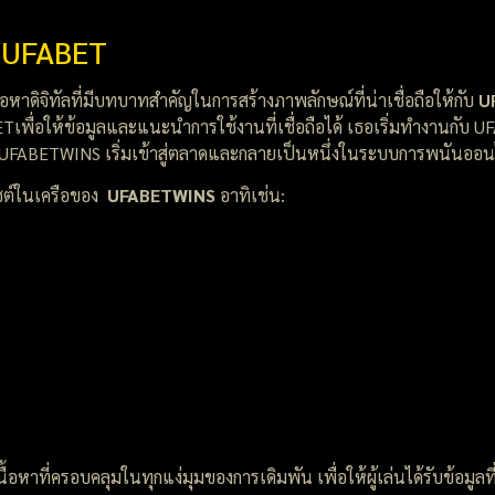
น UFABET
อหาดิจิทัลที่มีบทบาทสำคัญในการสร้างภาพลักษณ์ที่น่าเชื่อถือให้กับ
U
Tเพื่อให้ข้อมูลและแนะนำการใช้งานที่เชื่อถือได้ เธอเริ่มทำงานกับ
ี่ UFABETWINS เริ่มเข้าสู่ตลาดและกลายเป็นหนึ่งในระบบการพนันออนไ
ซต์ในเครือของ
UFABETWINS
อาทิเช่น:
อหาที่ครอบคลุมในทุกแง่มุมของการเดิมพัน เพื่อให้ผู้เล่นได้รับข้อมู