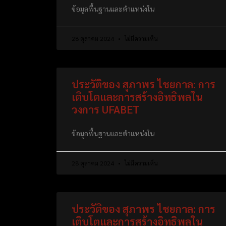
ข้อมูลพื้นฐานและตำแหน่งใน
28 ตุลาคม 2024
ไม่มีความเห็น
ประวัติของ สุภาพร ไชยกาล: การ
เติบโตและการสร้างอิทธิพลใน
วงการ UFABET
ข้อมูลพื้นฐานและตำแหน่งใน
28 ตุลาคม 2024
ไม่มีความเห็น
ประวัติของ สุภาพร ไชยกาล: การ
เติบโตและการสร้างอิทธิพลใน