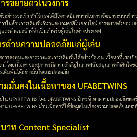
ารขยายตัวในวงการ
ยตัวอย่างรวดเร็ว ทำให้เธอได้มีโอกาสมีบทบาทในการพัฒนาระบบบริก
รในด้านการเดิมพันกีฬาและเกมคาสิโนออนไลน์ การขยายตัวของ UFABE
สำคัญและคำแนะนำที่จำเป็นสำหรับผู้เล่นในต่างประเทศ
รด้านความปลอดภัยแก่ผู้เล่น
ยการลงทุนและการวางแผนการเดิมพันได้อย่างชัดเจน เนื้อหาที่เธอเขียน
นไลน์ โดยเนื้อหาของสุภาพรมีความสำคัญในการสนับสนุนการตัดสินใจขอ
ารเดิมพันได้อย่างมั่นใจและปลอดภัย
มมั่นคงในเนื้อหาของ UFABETWINS
ภัยใน UFABETWINS โดย UFABETWINS มีการรักษาความปลอดภัยของข้
งาน UFABETWINS ผ่านเนื้อหาที่ให้ข้อมูลในเรื่องความปลอดภัยและบริกา
ทบาท Content Specialist