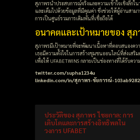
สุภาพรนำประสบการณ์จริงและความเข้าใจเชิงลึกในว
และเต็มไปด้วยข้อมูลที่มีคุณค่า ซึ่งช่วยให้ผู้อ่าน
การเป็นศูนย์รวมการเดิมพันที่เชื่อถือได้
อนาคตและเป้าหมายของ สุภ
สุภาพรมีเป้าหมายที่จะพัฒนาเนื้อหาที่ตอบสนองความต้
เธอมีความตั้งใจในการสร้างชุมชนออนไลน์ที่ส่งเสริม
เพื่อให้ UFABETWINS กลายเป็นช่องทางที่ได้รับควา
twitter.com/supha1234u
linkedin.com/in/สุภาพร-ชัยการณ์-103ab9282
ประวัติของ สุภาพร ไชยกาล: การ
เติบโตและการสร้างอิทธิพลใน
วงการ UFABET